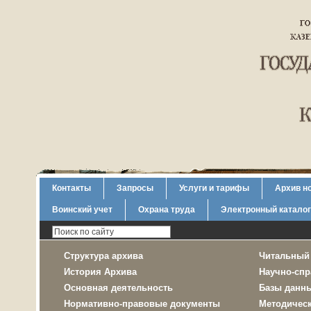
Контакты
Запросы
Услуги и тарифы
Архив н
Воинский учет
Охрана труда
Электронный каталог
Структура архива
Читальный
История Архива
Научно-спр
Основная деятельность
Базы данн
Нормативно-правовые документы
Методичес