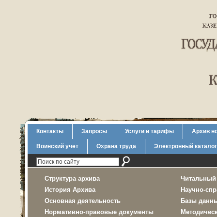
Контакты
Запросы
Услуги и тарифы
Архив н
Воинский учет
Охрана труда
Электронный каталог
Структура архива
Читальный
История Архива
Научно-спр
Основная деятельность
Базы данн
Нормативно-правовые документы
Методичес