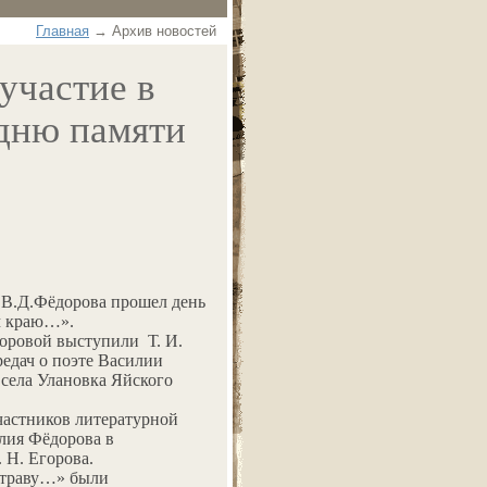
Главная
→ Архив новостей
участие в
дню памяти
 В.Д.Фёдорова прошел день
м краю…».
оровой выступили Т. И.
редач о поэте Василии
 села Улановка Яйского
частников литературной
лия Фёдорова в
 Н. Егорова.
в траву…» были