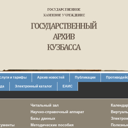
слуги и тарифы
Архив новостей
Публикации
Противодейс
уда
Электронный каталог
ЕАИС
Читальный зал
Календар
Научно-справочный аппарат
Виртуал
Базы данных
Электро
кументы
Методические пособия
Полезны