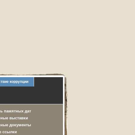
твие коррупции
ь памятных дат
ьные выставки
нные документы
е ссылки